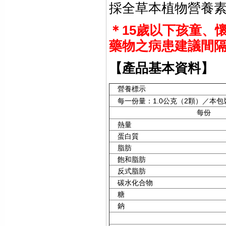
採全草本植物營養
＊
15歲以下孩童、
藥物之病患建議間隔
【產品基本資料】
營養標示
每一份量：
1.0
公克（
2
顆）／本包
每份
熱量
蛋白質
脂肪
飽和脂肪
反式脂肪
碳水化合物
糖
鈉