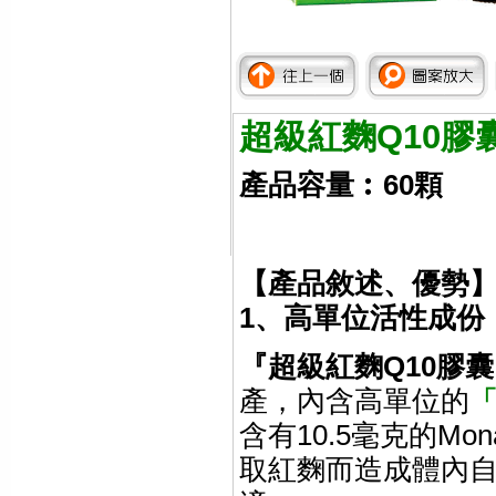
超級紅麴
Q10
膠
產品容量︰
60
顆
【產品敘述、優勢
1
、高單位活性成份
『超級紅麴
Q10
膠囊
產，內含高單位的
含有
10.5
毫克的
Mona
取紅麴而造成體內