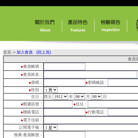
首頁
->
加入會員
(回上頁)
會員
●
會員帳號：
●
會員姓名：
●
密碼：
●
密碼確認：
●
性別：
生日：
西元
年
月
日
●
郵遞區號：
●
住址：
●
聯絡電話：
●
行動電話：
●
電子信箱：
訂閱電子報：
推薦-會員帳號：