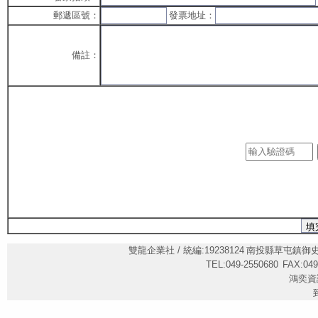
郵遞區號：
發票地址：
備註：
雙龍企業社 / 統編:19238124
南投縣草屯鎮御史里御
TEL:049-2550680
FAX:049
鴻奕資