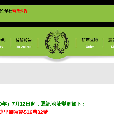
龍企業社
喬遷公告
9
年
）
7
月
12
日起，通訊地址變更如下︰
里御富路516巷
32號