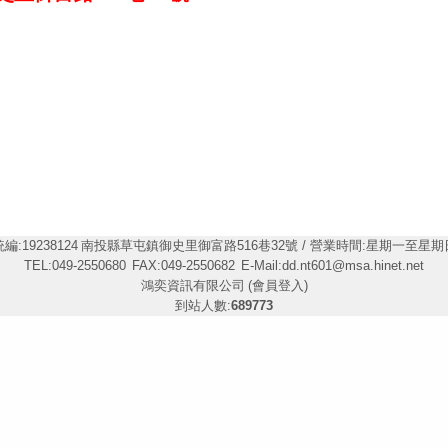
編:19238124
南投縣草屯鎮御史里御富路516巷32號 / 營業時間:星期一至星期日 08
TEL:049-2550680
FAX:049-2550682
E-Mail:
dd.nt601@msa.hinet.net
鴻奕資訊有限公司
(會員登入)
到站人數:
689773